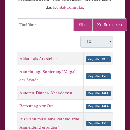
das
Kontaktformular
.
Titelfilter
Filter
Zurücksetzen
Anzeige #
Beiträge
Titel
Zugriffe
Ablauf als Aussteller
Zugriffe: 8913
Anordnung/ Sortierung/ Vergabe
Zugriffe: 4520
der Stände
Autoren-Dinner/ Abendessen
Zugriffe: 4661
Betreuung vor Ort
Zugriffe: 4604
Bis wann muss eine verbindliche
Zugriffe: 4550
Anmeldung erfolgen?