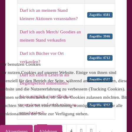
Darf ich an meinem Stand
Zugriffe: 4581
kleinere Aktionen veranstalten?
Darf ich auch Merch/ Goodies an
Zugriffe: 3946
meinem Stand verkaufen
Darf ich Bücher vor Ort
Zugriffe: 4712
verkaufen?
Wir benutzen Cookies
Wir nutzen Cookies auf unserer Website. Einige von ihnen sind
Darf ich eine/n Leser/in als
Zugriffe: 4521
essenziell für den Betrieb der Seite, während andere uns helfen, diese
Begleitperson mitnehmen?
Website und die Nutzererfahrung zu verbessern (Tracking Cookies). Sie
Ist es möglich einen Tisch zu
können selbst entscheiden, ob Sie die Cookies zulassen möchten. Bitte
reservieren und mich später zu
Zugriffe: 4362
beachten Sie, dass bei einer Ablehnung womöglich nicht mehr alle
entscheiden?
Funktionalitäten der Seite zur Verfügung stehen.
1
2
3
4
Akzeptieren
Ablehnen