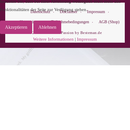
beachten Sie, dass bei einer Ablehnung womöglich nicht mehr alle
Funktionalitäten der Seite zur Verfügung stehen.
Datenschutz
Disclaimer
Impressum
Hausordnung
Teilnahmebedingungen
AGB (Shop)
Akzeptieren
Ablehnen
© 2018-2025 BuchPassion by Besteman.de
Weitere Informationen
|
Impressum